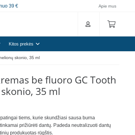
nuo 39 €
Apie mus
Kitos prekės
elionų skonio, 35 ml
kremas be fluoro GC Tooth
skonio, 35 ml
ypatingai tiems, kurie skundžiasi sausa burna
i tinkamai prižiūrėti dantų. Padeda neutralizuoti dantų
ltinių produkuotas rūgštis.