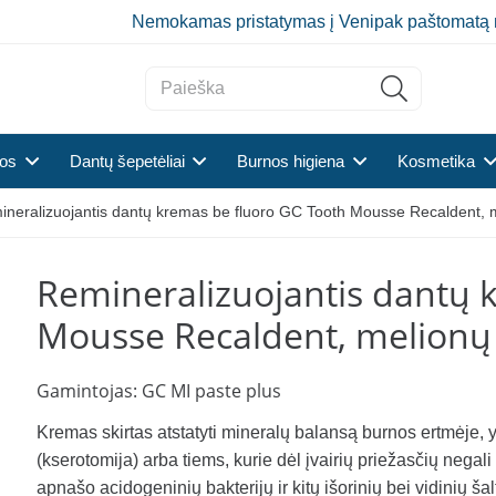
Nemokamas pristatymas į Venipak paštomatą 
tos
Dantų šepetėliai
Burnos higiena
Kosmetika
ineralizuojantis dantų kremas be fluoro GC Tooth Mousse Recaldent, m
Remineralizuojantis dantų 
Mousse Recaldent, melionų 
Gamintojas:
GC MI paste plus
Kremas skirtas atstatyti mineralų balansą burnos ertmėje, 
(kserotomija) arba tiems, kurie dėl įvairių priežasčių negal
apnašo acidogeninių bakterijų ir kitų išorinių bei vidinių ša