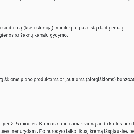
o sindromą (kserostomiją), nudilusį ar pažeistą dantų emalį;
igienos ar šaknų kanalų gydymo.
iškiems pieno produktams ar jautriems (alergiškiems) benzoato 
– per 2–5 minutes. Kremas naudojamas vieną ar du kartus per die
nutes, nenurydami. Po nurodyto laiko likusį kremą išspjaukite, b