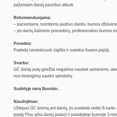
pažeistam dantų paviršiui atkurti.
Rekomenduojama:
– pacientams, turintiems jautrius dantis, burnos džiūvim
– po dantų balinimo procedūrų, profesionalios burnos h
Poveikis:
Padeda neutralizuoti rūgštis ir suteikia švaros pojūtį.
Svarbu:
GC dantų putų griežtai negalima naudoti asmenims, alerg
nuo tiesioginių saulės spindulių.
Sudėtyje nėra fluorido.
Naudojimas:
Užtepus GC kremą ant dantų, jis pradeda veikti iš karto 
pastą Plus arba dantų putas) ir palaikykite burnoje 3 mi