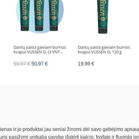
melionų
skonio,
35
ml
Dantų pasta gaiviam burnos
Dantų pasta gaiviam burnos
kvapui VUSSEN O, (3 VNT…
kvapui VUSSEN O, 120 g
Original
Current
59.97
€
50.97
€
19.99
€
price
price
was:
is:
59.97 €.
50.97 €.
as ir jo produktai jau seniai žinomi dėl savo gebėjimo apsaugoti
is pasižymi unikalia savybe išskirti kalcio, fosfato ir fluorido 