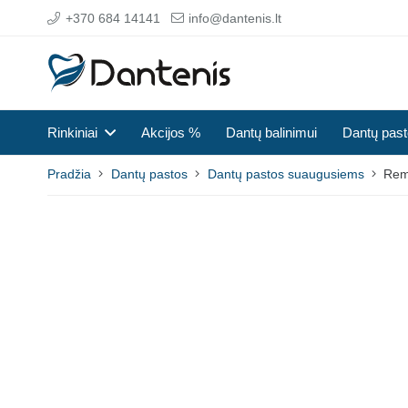
+370 684 14141
info@dantenis.lt
Rinkiniai
Akcijos %
Dantų balinimui
Dantų pas
Pradžia
Dantų pastos
Dantų pastos suaugusiems
Rem