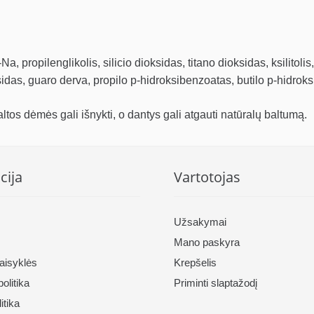
 propilenglikolis, silicio dioksidas, titano dioksidas, ksilitoli
idas, guaro derva, propilo p-hidroksibenzoatas, butilo p-hidrok
os dėmės gali išnykti, o dantys gali atgauti natūralų baltumą.
cija
Vartotojas
Užsakymai
Mano paskyra
taisyklės
Krepšelis
olitika
Priminti slaptažodį
itika