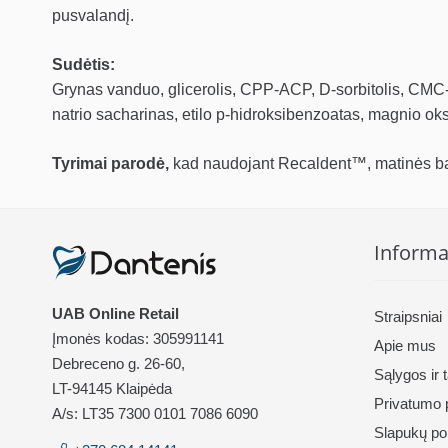
pusvalandį.
Sudėtis:
Grynas vanduo, glicerolis, CPP-ACP, D-sorbitolis, CMC-Na,
natrio sacharinas, etilo p-hidroksibenzoatas, magnio oks
Tyrimai parodė,
kad naudojant Recaldent™, matinės balt
Informa
UAB Online Retail
Straipsniai
Įmonės kodas: 305991141
Apie mus
Debreceno g. 26-60,
Sąlygos ir 
LT-94145 Klaipėda
Privatumo p
A/s: LT35 7300 0101 7086 6090
Slapukų pol