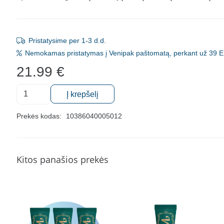
Pristatysime per 1-3 d.d.
Nemokamas pristatymas į Venipak paštomatą, perkant už 39 E
21.99
€
produkto
Į krepšelį
kiekis:
Remineralizuojantis
Prekės kodas:
10386040005012
dantų
kremas
be
Kitos panašios prekės
fluoro
GC
Tooth
Mousse
Recaldent,