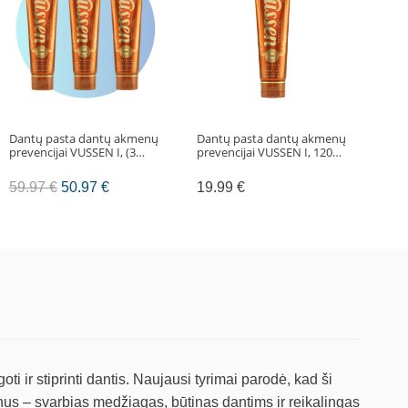
Dantų pasta dantų akmenų
Dantų pasta dantų akmenų
Dant
prevencijai VUSSEN I, (3…
prevencijai VUSSEN I, 120…
dan
G, (
Original
Current
59.97
€
50.97
€
19.99
€
59
price
price
was:
is:
59.97 €.
50.97 €.
 ir stiprinti dantis. Naujausi tyrimai parodė, kad ši
jonus – svarbias medžiagas, būtinas dantims ir reikalingas