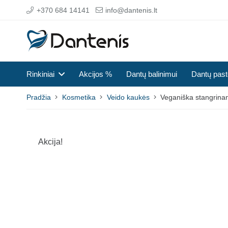
+370 684 14141
info@dantenis.lt
Rinkiniai
Akcijos %
Dantų balinimui
Dantų pas
Pradžia
Kosmetika
Veido kaukės
Veganiška stangrina
Akcija!