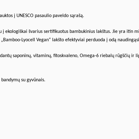
įtrauktos į UNESCO pasaulio paveldo sąrašą.
į ekologiškai švarius sertifikuotus bambukinius lakštus. Jie yra itin m
iš „Bamboo-Lyocell Vegan“ lakšto efektyviai perduoda į odą naudingąs
idantų saponinų, vitaminų, fitoskvaleno, Omega-6 riebalų rūgščių ir l
ra bandymų su gyvūnais.