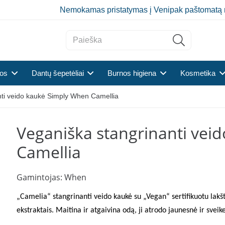
Nemokamas pristatymas į Venipak paštomatą 
tos
Dantų šepetėliai
Burnos higiena
Kosmetika
nti veido kaukė Simply When Camellia
Veganiška stangrinanti vei
Camellia
Gamintojas:
When
„Camelia“ stangrinanti veido kaukė su „Vegan“ sertifikuotu lakšt
ekstraktais. Maitina ir atgaivina odą, ji atrodo jaunesnė ir sveik