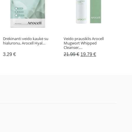
Drėkinanti veido kaukė su
Veido prausiklis Arocell
Valo
hialuronu, Arocell Hyal…
Mugwort Whipped
Sup
Cleanser,…
Original
Current
3.29
€
21.99
€
19.79
€
29
price
price
was:
is:
21.99 €.
19.79 €.