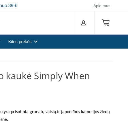
nuo 39 €
Apie mus
Kitos prekės
do kaukė Simply When
u yra prisotinta granatų vaisių ir japoniškos kamelijos žiedų
esnė.