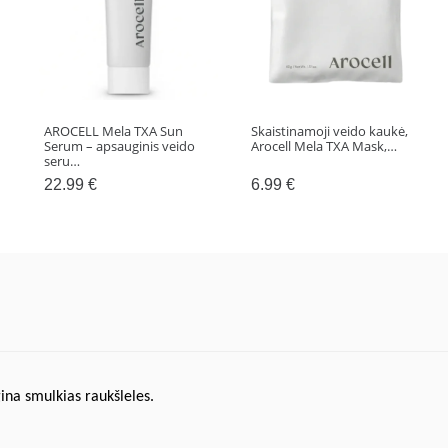
AROCELL Mela TXA Sun
Skaistinamoji veido kaukė,
Serum – apsauginis veido
Arocell Mela TXA Mask,…
seru…
22.99
€
6.99
€
gina smulkias raukšleles.