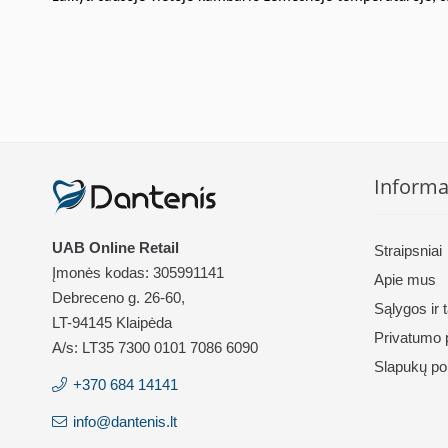
Informa
UAB Online Retail
Straipsniai
Įmonės kodas: 305991141
Apie mus
Debreceno g. 26-60,
Sąlygos ir 
LT-94145 Klaipėda
Privatumo p
A/s: LT35 7300 0101 7086 6090
Slapukų pol
+370 684 14141
info@dantenis.lt