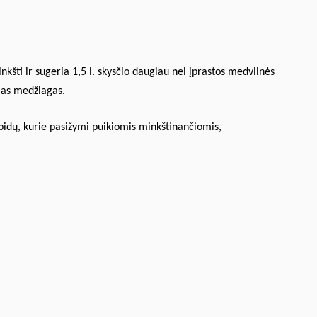
inkšti ir sugeria 1,5 l. skysčio daugiau nei įprastos medvilnės
ias medžiagas.
ipidų, kurie pasižymi puikiomis minkštinančiomis,