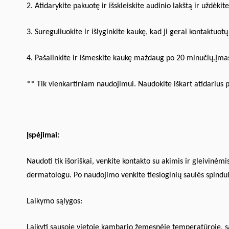
2. Atidarykite pakuotę ir išskleiskite audinio lakštą ir uždėkit
3. Sureguliuokite ir išlyginkite kaukę, kad ji gerai kontaktuotų
4. Pašalinkite ir išmeskite kaukę maždaug po 20 minučių.Įmasa
** Tik vienkartiniam naudojimui. Naudokite iškart atidarius 
Įspėjimai:
Naudoti tik išoriškai, venkite kontakto su akimis ir gleivinėmi
dermatologu. Po naudojimo venkite tiesioginių saulės spindul
Laikymo sąlygos:
Laikyti sausoje vietoje kambario žemesnėje temperatūroje, sa