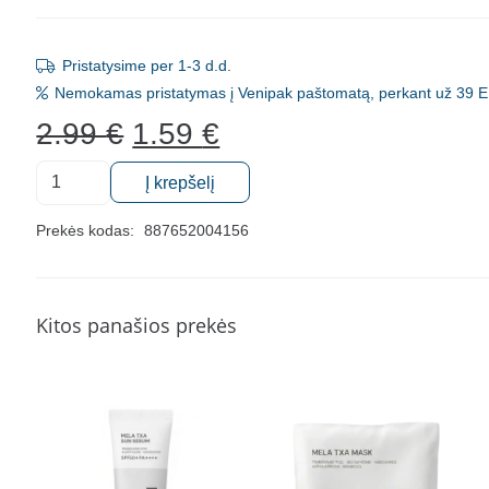
Pristatysime per 1-3 d.d.
Nemokamas pristatymas į Venipak paštomatą, perkant už 39 E
Original
Current
2.99
€
1.59
€
price
price
produkto
was:
is:
Į krepšelį
kiekis:
2.99 €.
1.59 €.
Veganiška
Prekės kodas:
887652004156
stangrinanti
veido
kaukė
Kitos panašios prekės
Simply
When
Camellia