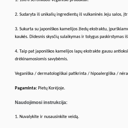
1. 100% sertifikuoti veganiški produktai.
2. Sudaryta iš unikalių ingredientų iš vulkaninės Jeju salos, 
3. Sukurta su japoniškos kamelijos žiedų ekstraktu, įpurškiamu 
kaukės. Didesnis skysčių sulaikymas ir tolygus paskirstymas 
4. Taip pat japoniškos kamelijos lapų ekstrakte gausu antioks
drėkinamosiomis savybėmis.
Veganiška / dermatologiškai patikrinta / hipoalergiška / nė
Pagaminta:
Pietų Korėjoje.
Naudojimosi instrukcija:
1. Nuvalykite ir nusausinkite veidą.