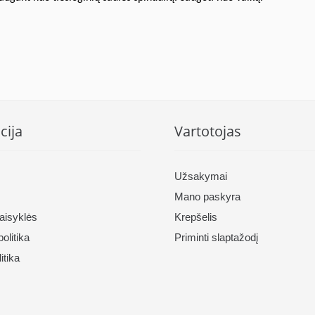
cija
Vartotojas
Užsakymai
Mano paskyra
taisyklės
Krepšelis
olitika
Priminti slaptažodį
itika