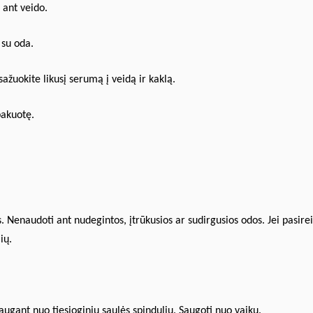
e ant veido.
 su oda.
žuokite likusį serumą į veidą ir kaklą.
pakuotę.
s. Nenaudoti ant nudegintos, įtrūkusios ar sudirgusios odos. Jei pasire
ių.
ugant nuo tiesioginių saulės spindulių. Saugoti nuo vaikų.