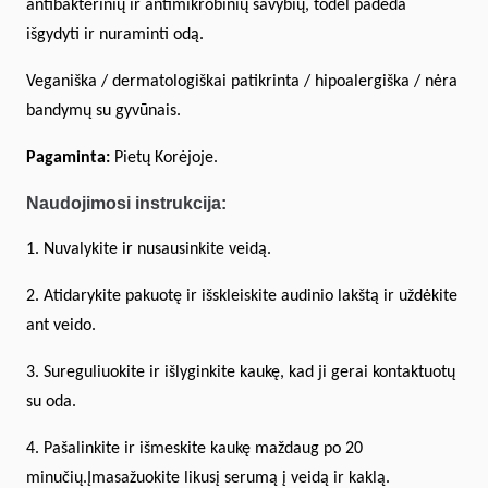
antibakterinių ir antimikrobinių savybių, todėl padeda
išgydyti ir nuraminti odą.
Veganiška / dermatologiškai patikrinta / hipoalergiška / nėra
bandymų su gyvūnais.
Pagaminta:
Pietų Korėjoje.
Naudojimosi instrukcija:
1. Nuvalykite ir nusausinkite veidą.
2. Atidarykite pakuotę ir išskleiskite audinio lakštą ir uždėkite
ant veido.
3. Sureguliuokite ir išlyginkite kaukę, kad ji gerai kontaktuotų
su oda.
4. Pašalinkite ir išmeskite kaukę maždaug po 20
minučių.Įmasažuokite likusį serumą į veidą ir kaklą.