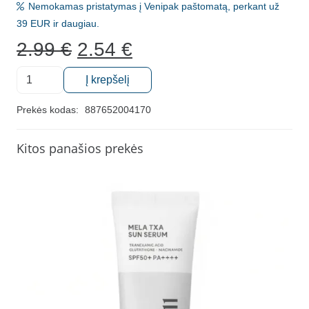
Nemokamas pristatymas į Venipak paštomatą, perkant už
39 EUR ir daugiau.
Original
Current
2.99
€
2.54
€
price
price
produkto
was:
is:
Į krepšelį
kiekis:
2.99 €.
2.54 €.
Veganiška
Prekės kodas:
887652004170
valanti
veido
Kitos panašios prekės
kaukė
Simply
When
Volcanic
Ash