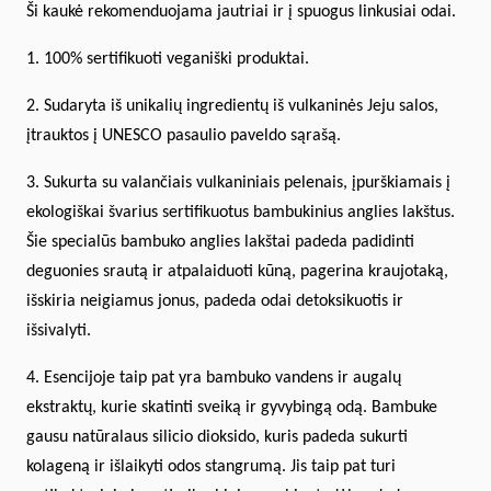
Ši kaukė rekomenduojama jautriai ir į spuogus linkusiai odai.
1. 100% sertifikuoti veganiški produktai.
2. Sudaryta iš unikalių ingredientų iš vulkaninės Jeju salos,
įtrauktos į UNESCO pasaulio paveldo sąrašą.
3. Sukurta su valančiais vulkaniniais pelenais, įpurškiamais į
ekologiškai švarius sertifikuotus bambukinius anglies lakštus.
Šie specialūs bambuko anglies lakštai padeda padidinti
deguonies srautą ir atpalaiduoti kūną, pagerina kraujotaką,
išskiria neigiamus jonus, padeda odai detoksikuotis ir
išsivalyti.
4. Esencijoje taip pat yra bambuko vandens ir augalų
ekstraktų, kurie skatinti sveiką ir gyvybingą odą. Bambuke
gausu natūralaus silicio dioksido, kuris padeda sukurti
kolageną ir išlaikyti odos stangrumą. Jis taip pat turi