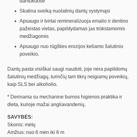
dantukuose
Skatina sveiką nuolatinių dantų vystymąsi
Apsaugo ir tvirtai remineralizuoja emalio ir dentino
pažeistas vietas, papildydamas jas trūkstamomis
medžiagomis
Apsaugo nuo rūgšties erozijos keliamo šalutinio
poveikio.
Dantų pasta visiškai saugi naudoti, joje nėra papildomų
šalutinių medžiagų, turinčių tam tikrų neigiamų poveikių,
kaip SLS bei alkoholio.
* Derinama su mechanine burnos higienos praktika ir
dieta, kurioje mažai angliavandenių.
SAVYBĖS:
Skonis: mėtų
Amžius: nuo 6 mėn iki 6 m