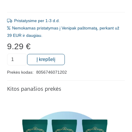
Pristatysime per 1-3 d.d.
Nemokamas pristatymas į Venipak paštomatą, perkant už
39 EUR ir daugiau.
9.29
€
produkto
Į krepšelį
kiekis:
Vaikiška
Prekės kodas:
8056746071202
dantų
pasta
Kitos panašios prekės
su
fluoru,
CURASEPT
Biosmalto
Baby-
kid,