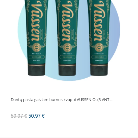
mėtų
skonio,
50
ml
Dantų pasta gaiviam burnos kvapui VUSSEN O, (3 VNT…
Original
Current
59.97
€
50.97
€
price
price
was:
is: