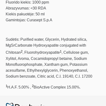
Fluorido kiekis: 1000 ppm
Abrazyvumas: <30 RDA
Kiekis pakuotėje: 50 ml
Gamintojas: Curasept S.p.A
Sudėtis: Purified water, Glycerin, Hydrated silica,
MgSrCarbonate Hydroxyapatite conjugated with
2
1
Chitosan
, Fluorohydroxyapatite
, Cellulose gum,
Xylitol, Aroma, Cocamidopropyl betaine, Sodium
Monofluorophosphate, Xantham gum, Potassium
acesulfame, Ethylhexylglycerin, Phenoxyethanol,
Sodium benzoate, Citric acid, C.I. 19140, C.I. 17200
1
2
H.A.F. 5.00% ,
BioActive Complex 15.00%.