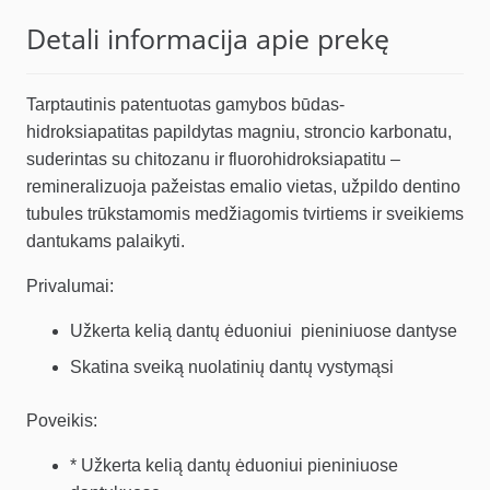
59.97 €.
50.97 €.
Detali informacija apie prekę
Tarptautinis patentuotas gamybos būdas-
hidroksiapatitas papildytas magniu, stroncio karbonatu,
suderintas su chitozanu ir fluorohidroksiapatitu –
remineralizuoja pažeistas emalio vietas, užpildo dentino
tubules trūkstamomis medžiagomis tvirtiems ir sveikiems
dantukams palaikyti.
Privalumai:
Užkerta kelią dantų ėduoniui pieniniuose dantyse
Skatina sveiką nuolatinių dantų vystymąsi
Poveikis:
* Užkerta kelią dantų ėduoniui pieniniuose