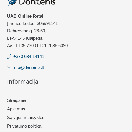
UAB Online Retail
Įmonės kodas: 305991141
Debreceno g. 26-60,
LT-94145 Klaipėda
A/s: LT35 7300 0101 7086 6090
+370 684 14141
info@dantenis.lt
Informacija
Straipsniai
Apie mus
Sąlygos ir taisyklės
Privatumo politika