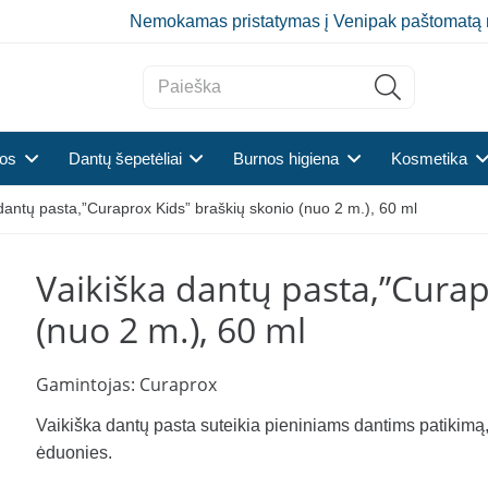
Nemokamas pristatymas į Venipak paštomatą 
tos
Dantų šepetėliai
Burnos higiena
Kosmetika
dantų pasta,”Curaprox Kids” braškių skonio (nuo 2 m.), 60 ml
Vaikiška dantų pasta,”Curap
(nuo 2 m.), 60 ml
Gamintojas:
Curaprox
Vaikiška dantų pasta suteikia pieniniams dantims patikimą,
ėduonies.