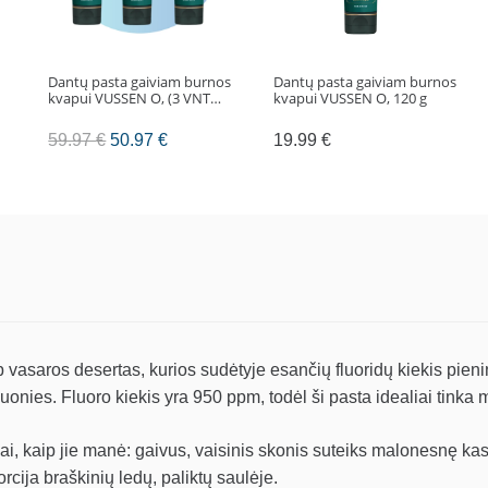
Dantų pasta gaiviam burnos
Dantų pasta gaiviam burnos
kvapui VUSSEN O, (3 VNT…
kvapui VUSSEN O, 120 g
Original
Current
59.97
€
50.97
€
19.99
€
price
price
was:
is:
59.97 €.
50.97 €.
p vasaros desertas, kurios sudėtyje esančių fluoridų kiekis pieni
onies. Fluoro kiekis yra 950 ppm, todėl ši pasta idealiai tinka
ogai, kaip jie manė: gaivus, vaisinis skonis suteiks malonesnę k
rcija braškinių ledų, paliktų saulėje.