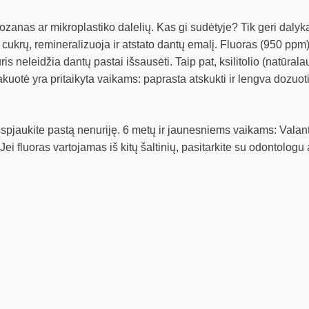
zanas ar mikroplastiko dalelių. Kas gi sudėtyje? Tik geri dalykai
ukrų, remineralizuoja ir atstato dantų emalį. Fluoras (950 ppm), 
s neleidžia dantų pastai išsausėti. Taip pat, ksilitolio (natūrala
uotė yra pritaikyta vaikams: paprasta atskukti ir lengva dozuoti
išspjaukite pastą nenuriję. 6 metų ir jaunesniems vaikams: Valant
ei fluoras vartojamas iš kitų šaltinių, pasitarkite su odontologu