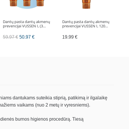
Dantų pasta dantų akmenų
Dantų pasta dantų akmenų
Dant
prevencijai VUSSEN I, (3…
prevencijai VUSSEN I, 120…
dan
G, (
Original
Current
59.97
€
50.97
€
19.99
€
59
price
price
was:
is:
59.97 €.
50.97 €.
niams dantukams suteikia stiprią, patikimą ir ilgalaikę
 mažiems vaikams (nuo 2 metų ir vyresniems).
asdienės burnos higienos procedūrą. Tiesą