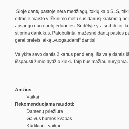
Šioje dantų pastoje nėra medžiagų, tokių kaip SLS, triklo
ertmėje maisto virškinimo metu susidariusį krakmolą bei c
apsaugo nuo dantų ėduonies. Sudėtyje yra sorbitolio, kuri
stiprina dantukus. Patobulinta, mažesnė dantų pastos pak
gerai praleis laiką „vuogaudami“ dantis!
Valykite savo dantis 2 kartus per dieną. Išsivalę dantis 
išspausti žirnio dydžio kiekį. Taip bus mažiau nuryjama. J
Amžius
Vaikai
Rekomenduojama naudoti:
Dantenų priežiūra
Gaivus burnos kvapas
Kūdikiai ir vaikai