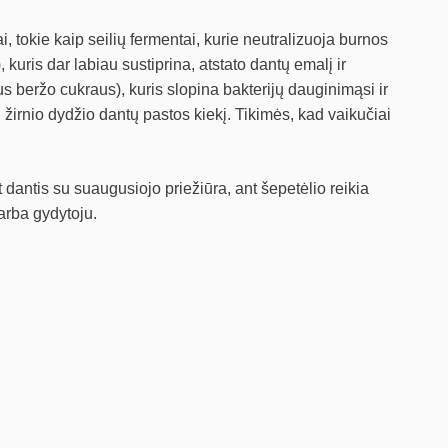
, tokie kaip seilių fermentai, kurie neutralizuoja burnos
kuris dar labiau sustiprina, atstato dantų emalį ir
us beržo cukraus), kuris slopina bakterijų dauginimąsi ir
 žirnio dydžio dantų pastos kiekį. Tikimės, kad vaikučiai
 dantis su suaugusiojo priežiūra, ant šepetėlio reikia
 arba gydytoju.