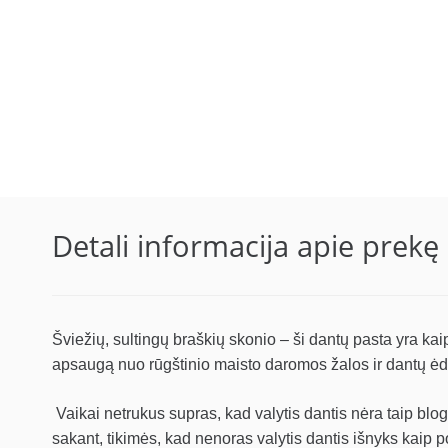
Detali informacija apie prekę
Šviežių, sultingų braškių skonio – ši dantų pasta yra kai
apsaugą nuo rūgštinio maisto daromos žalos ir dantų ėdu
Vaikai netrukus supras, kad valytis dantis nėra taip bl
sakant, tikimės, kad nenoras valytis dantis išnyks kaip po