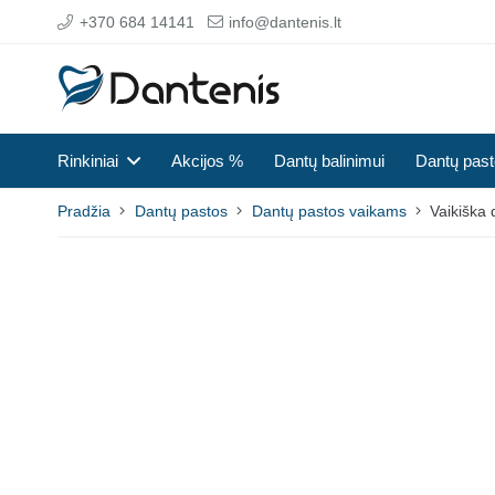
+370 684 14141
info@dantenis.lt
Rinkiniai
Akcijos %
Dantų balinimui
Dantų pas
Pradžia
Dantų pastos
Dantų pastos vaikams
Vaikiška 