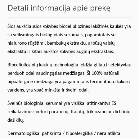
Detali informacija apie prekę
Šios aukščiausios kokybės bioceliuliozinės lakštinės kaukės yra
su veiksmingais biologiniais serumais, pagamintais su
hialurono rūgštimi, bambukų ekstraktu, arbūzų vaisių
ekstraktu ir kitais aukštos kokybės augalų ekstraktais.
Bioceliuliozinių kaukių technologija leidžia giliau ir efektyviau
perduoti odai naudingąsias medžiagas. Ši 100% natūrali
hipoalerginė medžiaga yra pagaminta iš fermentuoto kokosų
vandens, yra ypač minkšta ir švelni odai.
Švelnūs biologiniai serumai yra visiškai atitinkantys ES
reikalavimus: neturi parabenų, ftalatų, triklozano ar dirbtinių
dažiklių.
Dermatologiškai patikrinta / hipoalergiška / nėra atlikta