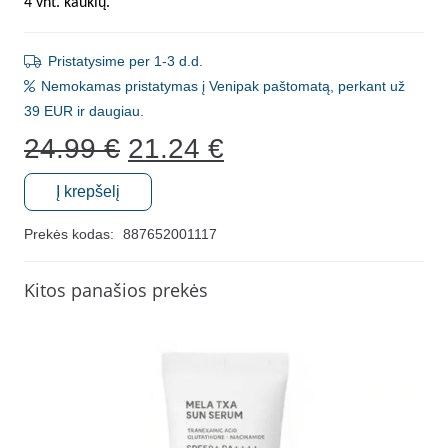
4 vnt. kaukių.
Pristatysime per 1-3 d.d.
Nemokamas pristatymas į Venipak paštomatą, perkant už
39 EUR ir daugiau.
Original
Current
24.99
€
21.24
€
price
price
was:
is:
Į krepšelį
produkto
24.99 €.
21.24 €.
kiekis:
Prekės kodas:
887652001117
Priešraukšlinės
bioceliuliozinės
Kitos panašios prekės
lakštinės
kaukės
When®
10:00
PM,
4