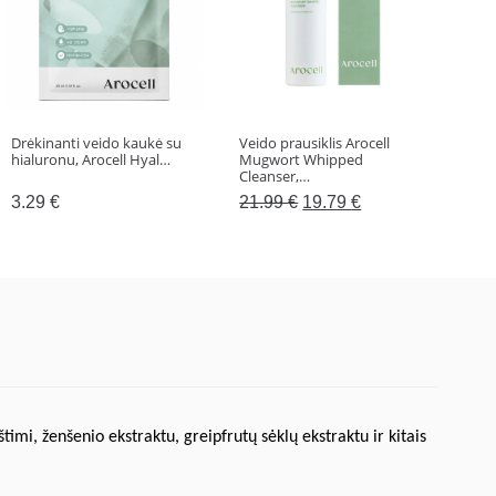
Drėkinanti veido kaukė su
Veido prausiklis Arocell
Valo
hialuronu, Arocell Hyal…
Mugwort Whipped
Sup
Cleanser,…
Original
Current
3.29
€
21.99
€
19.79
€
29
price
price
was:
is:
21.99 €.
19.79 €.
imi, ženšenio ekstraktu, greipfrutų sėklų ekstraktu ir kitais