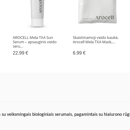
AROCELL Mela TXA Sun
Skaistinamoji veido kaukė,
Serum – apsauginis veido
Arocell Mela TXA Mask,…
seru…
22.99
€
6.99
€
a su veiksmingais biologiniais serumais, pagamintais su hialurono rūgšt