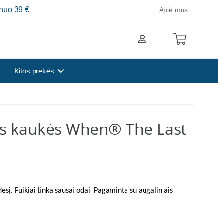
nuo 39 €
Apie mus
Kitos prekės
nės kaukės When® The Last
esį. Puikiai tinka sausai odai. Pagaminta su augaliniais