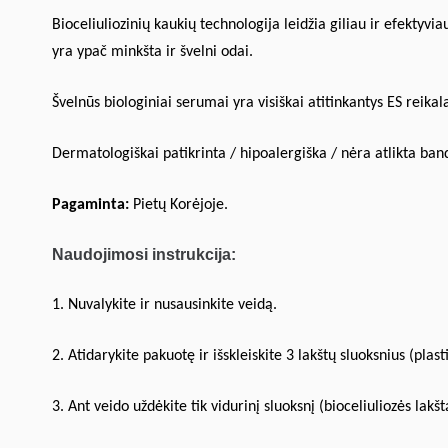
Bioceliuliozinių kaukių technologija leidžia giliau ir efekt
yra ypač minkšta ir švelni odai.
Švelnūs biologiniai serumai yra visiškai atitinkantys ES reikal
Dermatologiškai patikrinta / hipoalergiška / nėra atlikta ba
Pagaminta:
Pietų Korėjoje.
Naudojimosi instrukcija:
1. Nuvalykite ir nusausinkite veidą.
2. Atidarykite pakuotę ir išskleiskite 3 lakštų sluoksnius (plas
3. Ant veido uždėkite tik vidurinį sluoksnį (bioceliuliozės lakš