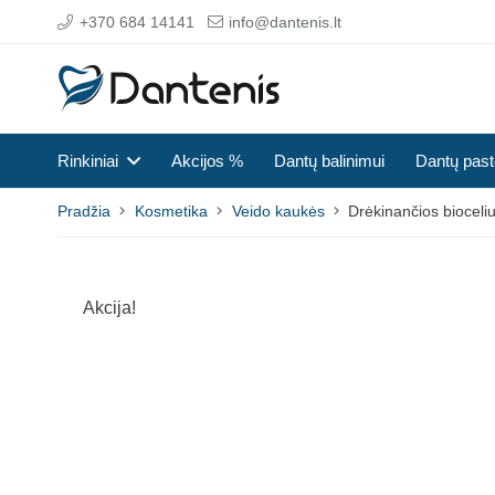
+370 684 14141
info@dantenis.lt
Rinkiniai
Akcijos %
Dantų balinimui
Dantų pas
Pradžia
Kosmetika
Veido kaukės
Drėkinančios bioceli
Akcija!