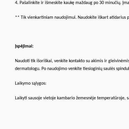
4. Pašalinkite ir išmeskite kaukę maždaug po 30 minučių. Įmas
** Tik vienkartiniam naudojimui. Naudokite iškart atidarius 
Įspėjimai:
Naudoti tik išoriškai, venkite kontakto su akimis ir gleivinėmi
dermatologu. Po naudojimo venkite tiesioginių saulės spindul
Laikymo sąlygos:
Laikyti sausoje vietoje kambario žemesnėje temperatūroje, sa