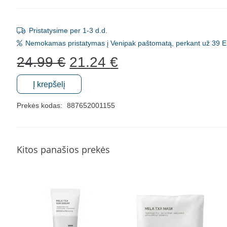
Pristatysime per 1-3 d.d.
Nemokamas pristatymas į Venipak paštomatą, perkant už 39 E
Original
Current
24.99
€
21.24
€
price
price
was:
is:
Į krepšelį
produkto
24.99 €.
21.24 €.
kiekis:
Prekės kodas:
887652001155
Drėkinančios
bioceliuliozinės
kaukės
Kitos panašios prekės
When®
The
Last
Choice,
4
vnt.