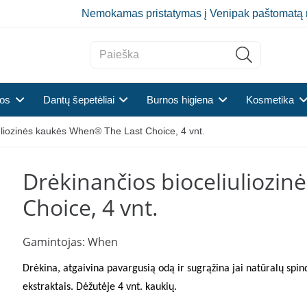
Nemokamas pristatymas į Venipak paštomatą 
tos
Dantų šepetėliai
Burnos higiena
Kosmetika
uliozinės kaukės When® The Last Choice, 4 vnt.
Drėkinančios bioceliuliozi
Choice, 4 vnt.
Gamintojas:
When
Drėkina, atgaivina pavargusią odą ir sugrąžina jai natūralų spind
ekstraktais. Dėžutėje 4 vnt. kaukių.