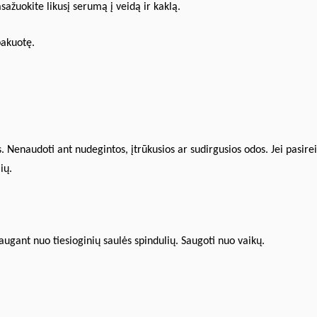
ažuokite likusį serumą į veidą ir kaklą.
pakuotę.
s. Nenaudoti ant nudegintos, įtrūkusios ar sudirgusios odos. Jei pasire
ių.
ugant nuo tiesioginių saulės spindulių. Saugoti nuo vaikų.