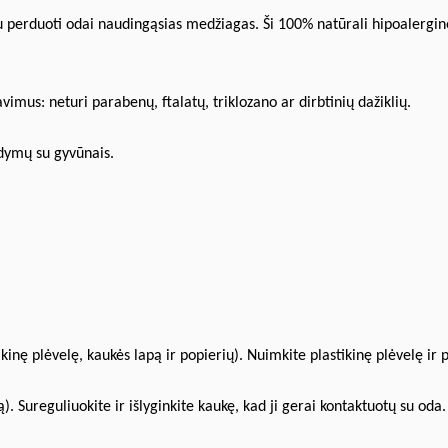
yviau perduoti odai naudingąsias medžiagas. Ši 100% natūrali hipoaler
avimus: neturi parabenų, ftalatų, triklozano ar dirbtinių dažiklių.
ndymų su gyvūnais.
tikinę plėvelę, kaukės lapą ir popierių). Nuimkite plastikinę plėvelę ir 
tą). Sureguliuokite ir išlyginkite kaukę, kad ji gerai kontaktuotų su oda.