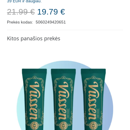
39 EUR ir daugiau.
Original
Current
21.99
€
19.79
€
price
price
Prekės kodas:
5060249420651
was:
is:
21.99 €.
19.79 €.
Kitos panašios prekės