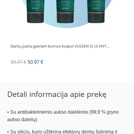
Dantų pasta gaiviam burnos kvapui VUSSEN O, (3 VNT…
Original
Current
59.97
€
50.97
€
price
price
was:
is:
59.97 €.
50.97 €.
Detali informacija apie prekę
• Su antibakterinėmis aukso dalelėmis (99,9 % gryno
aukso dalelių)
• Su siliciu, kuris užtikrina efektyvų dėmių šalinimą ir