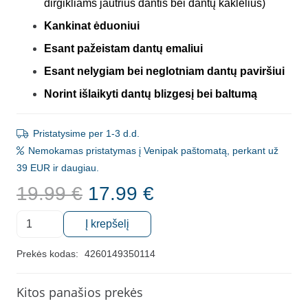
dirgikliams jautrius dantis bei dantų kaklelius)
Kankinat ėduoniui
Esant pažeistam dantų emaliui
Esant nelygiam bei neglotniam dantų paviršiui
Norint išlaikyti dantų blizgesį bei baltumą
Pristatysime per 1-3 d.d.
Nemokamas pristatymas į Venipak paštomatą, perkant už
39 EUR ir daugiau.
Original
Current
19.99
€
17.99
€
price
price
produkto
was:
is:
Į krepšelį
kiekis:
19.99 €.
17.99 €.
Gydomasis
Prekės kodas:
4260149350114
dantų
gelis
Kitos panašios prekės
Apacare