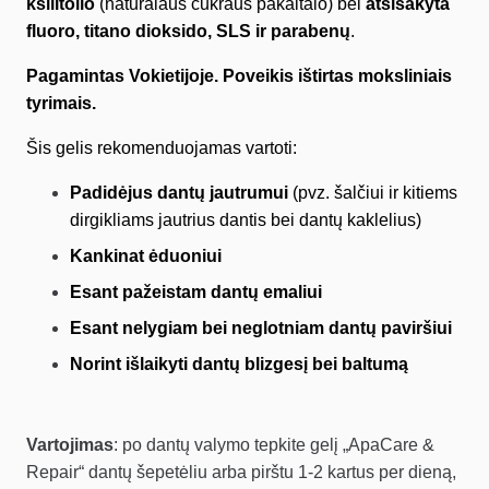
ksilitolio
(natūralaus cukraus pakaitalo) bei
atsisakyta
fluoro, titano dioksido, SLS ir parabenų
.
Pagamintas Vokietijoje. Poveikis ištirtas moksliniais
tyrimais.
Šis gelis rekomenduojamas vartoti:
Padidėjus dantų jautrumui
(pvz. šalčiui ir kitiems
dirgikliams jautrius dantis bei dantų kaklelius)
Kankinat ėduoniui
Esant pažeistam dantų emaliui
Esant nelygiam bei neglotniam dantų paviršiui
Norint išlaikyti dantų blizgesį bei baltumą
Vartojimas
: po dantų valymo tepkite gelį „ApaCare &
Repair“ dantų šepetėliu arba pirštu 1-2 kartus per dieną,