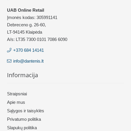
UAB Online Retail
Įmonės kodas: 305991141
Debreceno g. 26-60,
LT-94145 Klaipėda
A/s: LT35 7300 0101 7086 6090
+370 684 14141
info@dantenis.lt
Informacija
Straipsniai
Apie mus
Sąlygos ir taisyklės
Privatumo politika
Slapukų politika