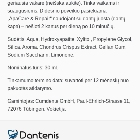
geriausia vakare (neišskalaukite). Tinka vaikams ir
suaugusiems. Didesnio poveikio pasiekiama
„ApaCare & Repair“ naudojant su dantų juosta (dantų
kapa) – nešioti 2 kartus per dieną po 10 minučių.
Sudėtis: Aqua, Hydroxyapatite, Xylitol, Propylene Glycol,
Silica, Aroma, Chondrus Crispus Extract, Gellan Gum,
Sodium Saccharin, Limonene.
Nominalus tūris: 30 ml.
Tinkamumo termino data: suvartoti per 12 mėnesių nuo
pakuotės atidarymo.
Gamintojas: Cumdente GmbH, Paul-Ehrlich-Strasse 11,
72076 Tübingen, Vokietija