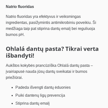
Natrio fluoridas
Natrio fluoridas yra efektyvus ir veiksmingas
ingredientas, pasižymintis antimikrobiniu poveikiu. Ši
medžiaga taip pat stiprina dantų emalį bei reguliuoja
burnos pH.
Ohlalá dantų pasta? Tikrai verta
išbandyti!
Aukštos kokybės prancūziška Ohlalá dantų pasta –
įvairiapusė nauda jūsų dantų sveikatai ir burnos
priežiūrai.
Padeda išvengti dantų ėduonies
Puiki dantenų ligų prevencija
Stiprina dantų emalį