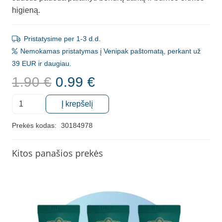
higieną.
Pristatysime per 1-3 d.d.
Nemokamas pristatymas į Venipak paštomatą, perkant už
39 EUR ir daugiau.
Original
Current
1.90
€
0.99
€
price
price
produkto
was:
is:
Į krepšelį
kiekis:
1.90 €.
0.99 €.
Cinamono
Prekės kodas:
30184978
ir
mėtų
Kitos panašios prekės
skonio
Ohlalá
dantų
pasta,
15