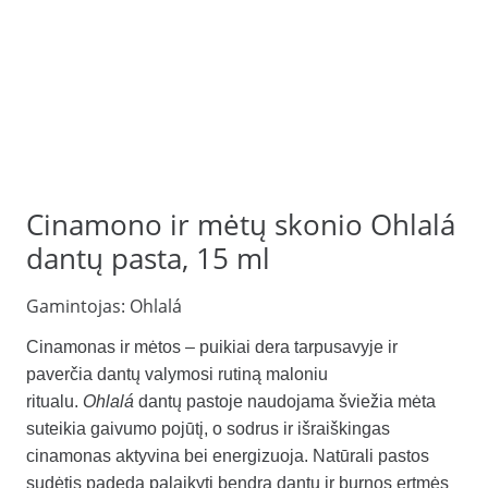
Cinamono ir mėtų skonio Ohlalá
dantų pasta, 15 ml
Gamintojas:
Ohlalá
Cinamonas ir mėtos – puikiai dera tarpusavyje ir
paverčia dantų valymosi rutiną maloniu
ritualu.
Ohlalá
dantų pastoje naudojama šviežia mėta
suteikia gaivumo pojūtį, o sodrus ir išraiškingas
cinamonas aktyvina bei energizuoja. Natūrali pastos
sudėtis padeda palaikyti bendrą dantų ir burnos ertmės