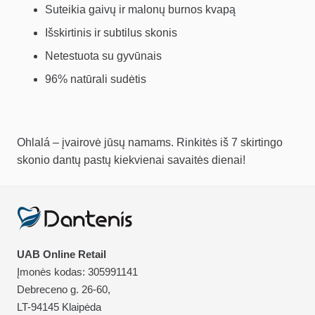
Suteikia gaivų ir malonų burnos kvapą
Išskirtinis ir subtilus skonis
Netestuota su gyvūnais
96% natūrali sudėtis
Ohlalá – įvairovė jūsų namams. Rinkitės iš 7 skirtingo
skonio dantų pastų kiekvienai savaitės dienai!
UAB Online Retail
Įmonės kodas: 305991141
Debreceno g. 26-60,
LT-94145 Klaipėda