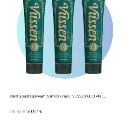
ml
Dantų pasta gaiviam burnos kvapui VUSSEN O, (3 VNT…
Original
Current
59.97
€
50.97
€
price
price
was:
is: