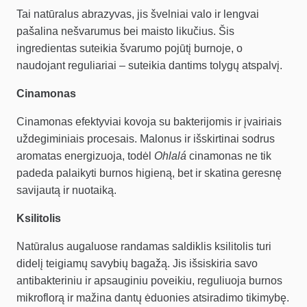
Tai natūralus abrazyvas, jis švelniai valo ir lengvai
pašalina nešvarumus bei maisto likučius. Šis
ingredientas suteikia švarumo pojūtį burnoje, o
naudojant reguliariai – suteikia dantims tolygų atspalvį.
Cinamonas
Cinamonas efektyviai kovoja su bakterijomis ir įvairiais
uždegiminiais procesais. Malonus ir išskirtinai sodrus
aromatas energizuoja, todėl
Ohlalá
cinamonas ne tik
padeda palaikyti burnos higieną, bet ir skatina geresnę
savijautą ir nuotaiką.
Ksilitolis
Natūralus augaluose randamas saldiklis ksilitolis turi
didelį teigiamų savybių bagažą. Jis išsiskiria savo
antibakteriniu ir apsauginiu poveikiu, reguliuoja burnos
mikroflorą ir mažina dantų ėduonies atsiradimo tikimybę.