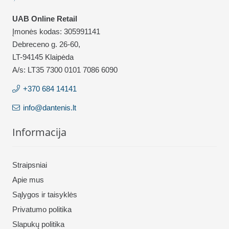
UAB Online Retail
Įmonės kodas: 305991141
Debreceno g. 26-60,
LT-94145 Klaipėda
A/s: LT35 7300 0101 7086 6090
+370 684 14141
info@dantenis.lt
Informacija
Straipsniai
Apie mus
Sąlygos ir taisyklės
Privatumo politika
Slapukų politika