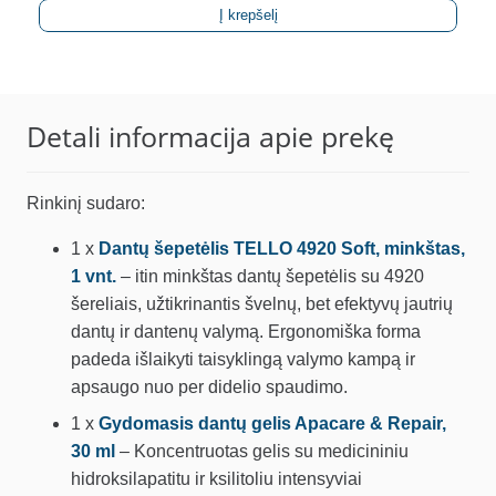
Į krepšelį
Detali informacija apie prekę
Rinkinį sudaro:
1 x
Dantų šepetėlis TELLO 4920 Soft, minkštas,
1 vnt.
– itin minkštas dantų šepetėlis su 4920
šereliais, užtikrinantis švelnų, bet efektyvų jautrių
dantų ir dantenų valymą. Ergonomiška forma
padeda išlaikyti taisyklingą valymo kampą ir
apsaugo nuo per didelio spaudimo.
1 x
Gydomasis dantų gelis Apacare & Repair,
30 ml
– Koncentruotas gelis su medicininiu
hidroksilapatitu ir ksilitoliu intensyviai