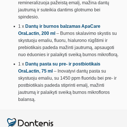
remineralizuoja pažeistą emalį, mažina dantų
jautrumą ir suteikia dantims glotnumo bei
spindesio.
1 x
Dantų ir burnos balzamas ApaCare
OraLactin, 200 ml
– Burnos skalavimo skystis su
skystuoju emaliu, fluoru, hialurono rūgštimi ir
prebiotikais padeda mažinti jautrumą, apsaugoti
nuo ėduonies ir palaikyti sveiką burnos mikroflorą.
1 x
Dantų pasta su pre- ir postbiotikais
OraLactin, 75 ml
– Inovatyvi dantų pasta su
skystuoju emaliu, su 1450 ppm fluoridu bei pre- ir
postbiotikais padeda stiprinti emalį, mažinti
jautrumą ir palaikyti sveiką burnos mikrofloros
balansą.