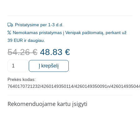
Pristatysime per 1-3 d.d.
Nemokamas pristatymas į Venipak paštomatą, perkant už
39 EUR ir daugiau.
Original
Current
54.26
€
48.83
€
price
price
produkto
was:
is:
Į krepšelį
kiekis:
54.26 €.
48.83 €.
Rinkinys
Prekės kodas:
7640170721232/4260149350114/4260149350091n/42601493504
jautriems
dantims
x3
Rekomenduojame kartu įsigyti