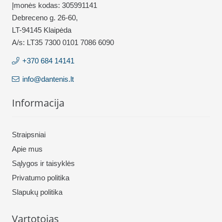
Įmonės kodas: 305991141
Debreceno g. 26-60,
LT-94145 Klaipėda
A/s: LT35 7300 0101 7086 6090
+370 684 14141
info@dantenis.lt
Informacija
Straipsniai
Apie mus
Sąlygos ir taisyklės
Privatumo politika
Slapukų politika
Vartotojas