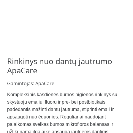
Rinkinys nuo dantų jautrumo
ApaCare
Gamintojas:
ApaCare
Kompleksinis kasdienės burnos higienos rinkinys su
skystuoju emaliu, fluoru ir pre- bei postbiotikais,
padedantis mažinti dantų jautrumą, stiprinti emalį ir
apsaugoti nuo ėduonies. Reguliariai naudojant
palaikomas sveikas burnos mikrofloros balansas ir
užtikrinama ilgalaikė apsauga jautriems dantims.