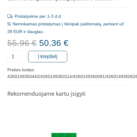
Pristatysime per 1-3 d.d.
Nemokamas pristatymas į Venipak paštomatą, perkant už
39 EUR ir daugiau.
Original
Current
55.96
€
50.36
€
price
price
produkto
was:
is:
Į krepšelį
kiekis:
55.96 €.
50.36 €.
Rinkinys
Prekės kodas:
4260149350442/4260149350114/4260149350091/426014935062
nuo
dantų
jautrumo
Rekomenduojame kartu įsigyti
ApaCare