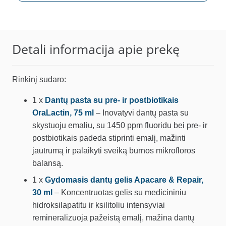
Detali informacija apie prekę
Rinkinį sudaro:
1 x
Dantų pasta su pre- ir postbiotikais
OraLactin, 75 ml
– Inovatyvi dantų pasta su
skystuoju emaliu, su 1450 ppm fluoridu bei pre- ir
postbiotikais padeda stiprinti emalį, mažinti
jautrumą ir palaikyti sveiką burnos mikrofloros
balansą.
1 x
Gydomasis dantų gelis Apacare & Repair,
30 ml
– Koncentruotas gelis su medicininiu
hidroksilapatitu ir ksilitoliu intensyviai
remineralizuoja pažeistą emalį, mažina dantų