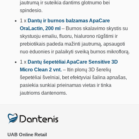
jautrumą ir suteikia dantims glotnumo bei
spindesio.
1 x
Dantų ir burnos balzamas ApaCare
OraLactin, 200 ml
– Burnos skalavimo skystis su
skystuoju emaliu, fluoru, hialurono rūgštimi ir
prebiotikais padeda mažinti jautrumą, apsaugoti
nuo ėduonies ir palaikyti sveiką burnos mikroflorą.
1 x
Dantų šepetėliai ApaCare Sensitive 3D
Micro Clean 2 vnt.
– Itin plonų 3D šerelių
šepetėliai švelniai, bet efektyviai šalina apnašas,
pasiekia sunkiai prieinamas vietas ir tinka
jautrioms dantenoms.
UAB Online Retail